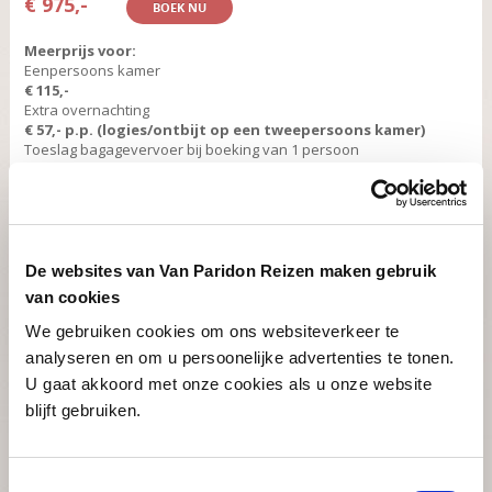
€ 975,-
BOEK NU
Meerprijs voor:
Eenpersoons kamer
€ 115,-
Extra overnachting
€ 57,- p.p. (logies/ontbijt op een tweepersoons kamer)
Toeslag bagagevervoer bij boeking van 1 persoon
€ 120,-
Inclusief:
- toezending van het routeboek en gedetailleerde kaarten
- 7 overnachtingen op kamers met douche en toilet, incl. ontbijt en
De websites van Van Paridon Reizen maken gebruik
lunchpakket (5x met diner,
niet
in Ulmen en
niet
in Manderscheid)
- bagagevervoer van hotel naar hotel
van cookies
We gebruiken cookies om ons websiteverkeer te
analyseren en om u persoonelijke advertenties te tonen.
U gaat akkoord met onze cookies als u onze website
In het voetspoor van de ridders door het
blijft gebruiken.
Moezeldal
8 / 10
Toestemmingsselectie