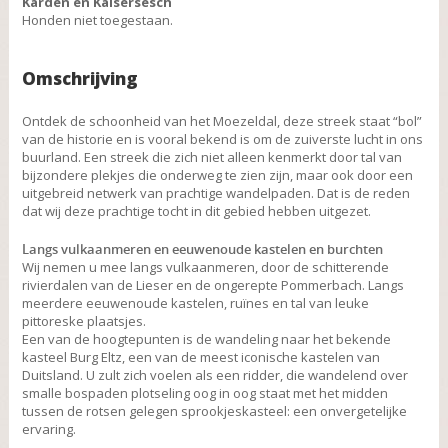
Karden en Kaisersesch
Honden niet toegestaan.
Omschrijving
Ontdek de schoonheid van het Moezeldal, deze streek staat “bol”
van de historie en is vooral bekend is om de zuiverste lucht in ons
buurland. Een streek die zich niet alleen kenmerkt door tal van
bijzondere plekjes die onderweg te zien zijn, maar ook door een
uitgebreid netwerk van prachtige wandelpaden. Dat is de reden
dat wij deze prachtige tocht in dit gebied hebben uitgezet.
Langs vulkaanmeren en eeuwenoude kastelen en burchten
Wij nemen u mee langs vulkaanmeren, door de schitterende
rivierdalen van de Lieser en de ongerepte Pommerbach. Langs
meerdere eeuwenoude kastelen, ruïnes en tal van leuke
pittoreske plaatsjes.
Een van de hoogtepunten is de wandeling naar het bekende
kasteel Burg Eltz, een van de meest iconische kastelen van
Duitsland. U zult zich voelen als een ridder, die wandelend over
smalle bospaden plotseling oog in oog staat met het midden
tussen de rotsen gelegen sprookjeskasteel: een onvergetelijke
ervaring.