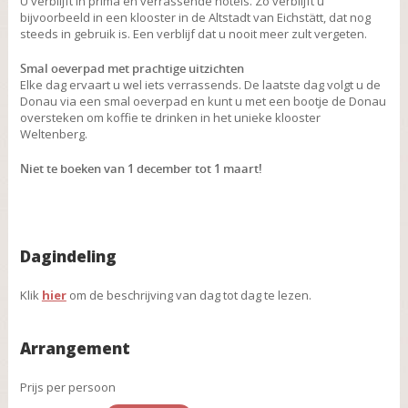
U verblijft in prima en verrassende hotels. Zo verblijft u
bijvoorbeeld in een klooster in de Altstadt van Eichstätt, dat nog
steeds in gebruik is. Een verblijf dat u nooit meer zult vergeten.
Smal oeverpad met prachtige uitzichten
Elke dag ervaart u wel iets verrassends. De laatste dag volgt u de
Donau via een smal oeverpad en kunt u met een bootje de Donau
oversteken om koffie te drinken in het unieke klooster
Weltenberg.
Niet te boeken van 1 december tot 1 maart!
Dagindeling
Klik
hier
om de beschrijving van dag tot dag te lezen.
Arrangement
Prijs per persoon