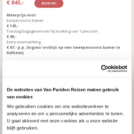
€ 845,-
BOEK NU
Meerprijs voor:
Eenpersoons kamer
€ 145,-
Toeslag bagagevervoer bij boeking van 1 persoon
€ 90,-
Extra overnachting
€ 67,- p.p. (logies/ ontbijt op een tweepersoons kamer in
Kelheim)
Inclusief:
- toezending van het routeboek en gedetailleerde kaarten
- 7 overnachtingen op kamers met douche en toilet, incl. ontbijt, 6x
lunchpakket en 5x diner (niet in Eichstätt en niet in
Untereggersberg)
De websites van Van Paridon Reizen maken gebruik
- bagagevervoer van hotel naar hotel
van cookies
We gebruiken cookies om ons websiteverkeer te
analyseren en om u persoonelijke advertenties te tonen.
U gaat akkoord met onze cookies als u onze website
Langs rotsen en kastelen van Altmühl en
blijft gebruiken.
Donau