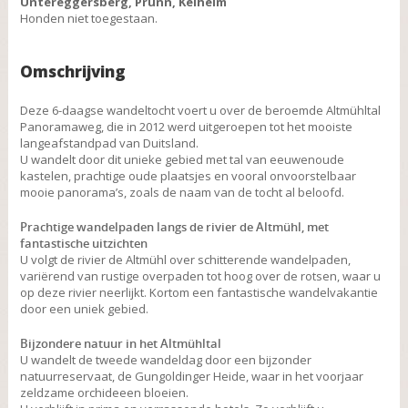
Untereggersberg, Prunn, Kelheim
Honden niet toegestaan.
Omschrijving
Deze 6-daagse wandeltocht voert u over de beroemde Altmühltal
Panoramaweg, die in 2012 werd uitgeroepen tot het mooiste
langeafstandpad van Duitsland.
U wandelt door dit unieke gebied met tal van eeuwenoude
kastelen, prachtige oude plaatsjes en vooral onvoorstelbaar
mooie panorama’s, zoals de naam van de tocht al beloofd.
Prachtige wandelpaden langs de rivier de Altmühl, met
fantastische uitzichten
U volgt de rivier de Altmühl over schitterende wandelpaden,
variërend van rustige overpaden tot hoog over de rotsen, waar u
op deze rivier neerlijkt. Kortom een fantastische wandelvakantie
door een uniek gebied.
Bijzondere natuur in het Altmühltal
U wandelt de tweede wandeldag door een bijzonder
natuurreservaat, de Gungoldinger Heide, waar in het voorjaar
zeldzame orchideeen bloeien.