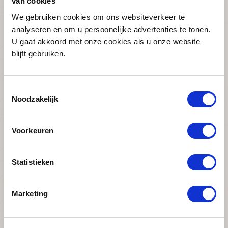
Geboortedatum *
van cookies
We gebruiken cookies om ons websiteverkeer te
analyseren en om u persoonelijke advertenties te tonen.
U gaat akkoord met onze cookies als u onze website
Voorkeuren *
blijft gebruiken.
Aparte matrassen
2-persoons matrassen
Toestemmingsselectie
Annuleringsverzekering *
Noodzakelijk
Nee
Voorkeuren
Reisverzekering *
Nee
Statistieken
Bijzonderheden
Marketing