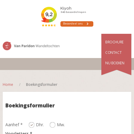
BROCHURE
CONTACT
NU BOEKEN
Home
Boekingsformulier
Boekingsformulier
Aanhef *
Dhr.
Mw.
Voorletters *